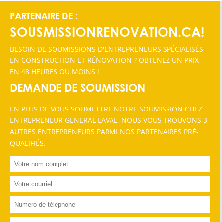
PARTENAIRE DE :
SOUSMISSIONRENOVATION.CA!
BESOIN DE SOUMISSIONS D'ENTREPRENEURS SPÉCIALISÉS
EN CONSTRUCTION ET RÉNOVATION ? OBTENEZ UN PRIX
EN 48 HEURES OU MOINS !
DEMANDE DE SOUMISSION
EN PLUS DE VOUS SOUMETTRE NOTRE SOUMISSION CHEZ
ENTREPRENEUR GENERAL LAVAL, NOUS VOUS TROUVONS 3
AUTRES ENTREPRENEURS PARMI NOS PARTENAIRES PRÉ-
QUALIFIÉS.