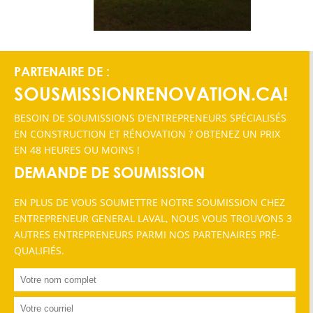
PARTENAIRE DE :
SOUSMISSIONRENOVATION.CA!
BESOIN DE SOUMISSIONS D'ENTREPRENEURS SPÉCIALISÉS
EN CONSTRUCTION ET RÉNOVATION ? OBTENEZ UN PRIX
EN 48 HEURES OU MOINS !
DEMANDE DE SOUMISSION
EN PLUS DE VOUS SOUMETTRE NOTRE SOUMISSION CHEZ
ENTREPRENEUR GENERAL LAVAL, NOUS VOUS TROUVONS 3
AUTRES ENTREPRENEURS PARMI NOS PARTENAIRES PRÉ-
QUALIFIÉS.